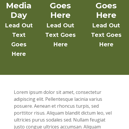
Media
Goes
Goes
Day
Here
Here
Lead Out
Lead Out
Lead Out
Text
Text Goes
Text Goes
Goes
Here
Here
Here
Lorem ipsum dolor sit amet, consectetur
adipiscing elit. Pellentesque lacinia varius
posuere. Aenean et rhoncus turpis, sed
porttitor risus. Aliquam blandit dictum leo, vel
ultricies purus sodales sed. Nullam feugiat
justo congue ultrices accumsan. Aliquam