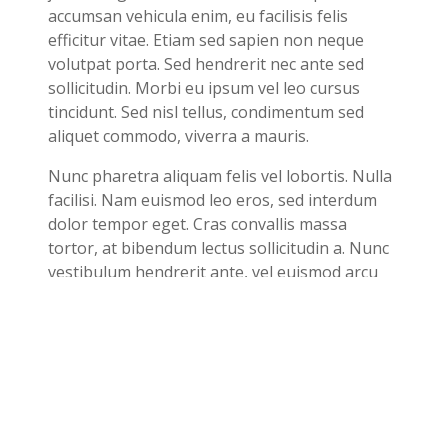
accumsan vehicula enim, eu facilisis felis
efficitur vitae. Etiam sed sapien non neque
volutpat porta. Sed hendrerit nec ante sed
sollicitudin. Morbi eu ipsum vel leo cursus
tincidunt. Sed nisl tellus, condimentum sed
aliquet commodo, viverra a mauris.
Nunc pharetra aliquam felis vel lobortis. Nulla
facilisi. Nam euismod leo eros, sed interdum
dolor tempor eget. Cras convallis massa
tortor, at bibendum lectus sollicitudin a. Nunc
vestibulum hendrerit ante, vel euismod arcu
malesuada ac. Integer a porta ipsum. Integer
mattis elementum mauris. Aenean sed lacus
ipsum. Nullam at libero facilisis, mollis mi quis,
bibendum metus. Aliquam arcu risus, feugiat
pellentesque pretium auctor, tristique ut ex.
Vestibulum tempus arcu vulputate dui viverra
pulvinar. Vivamus non tincidunt urna, id